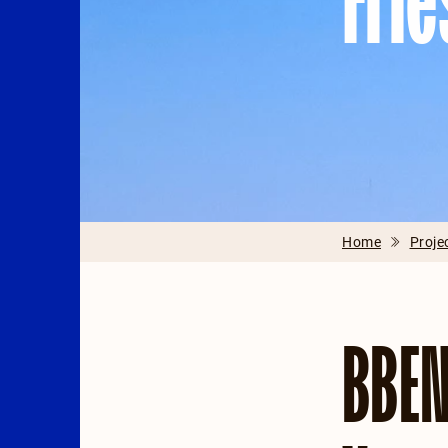
Fri
Home
Proje
BBEN