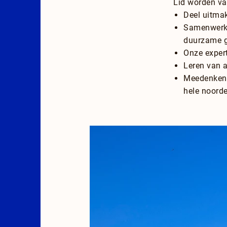
Lid worden van
Deel uitmak
Samenwerken
duurzame g
Onze expert
Leren van a
Meedenken o
hele noorde