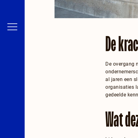
De kra
De overgang n
ondernemersch
al jaren een s
organisaties 
gedeelde kenni
Wat de