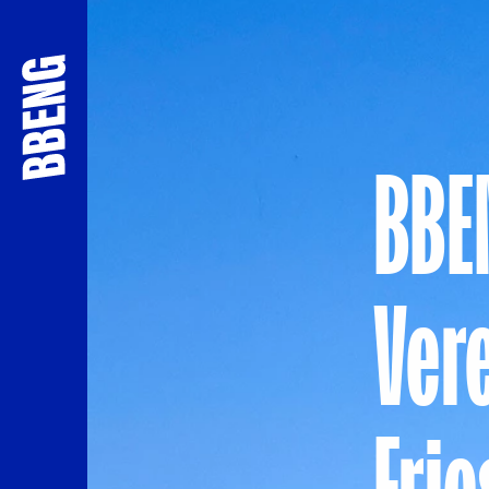
BBEN
Vere