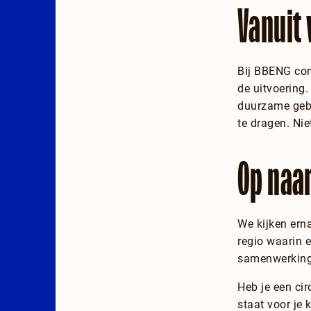
Vanuit 
Bij BBENG com
de uitvoering
duurzame gebi
te dragen. Nie
Op naar
We kijken ern
regio waarin 
samenwerking 
Heb je een ci
staat voor je k