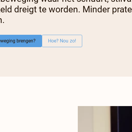
eld dreigt te worden. Minder prat
n.
beweging brengen?
Hoe? Nou zo!