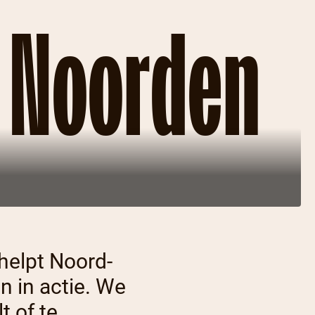
t Noorden
helpt Noord-
n in actie. We
t of te