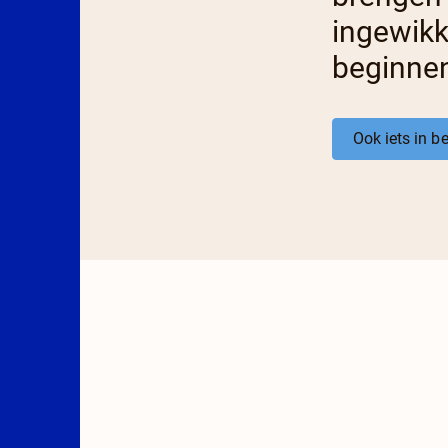
ingewikk
beginne
Ook iets in 