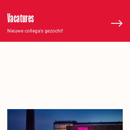
Vacatures
Nieuwe collega's gezocht!