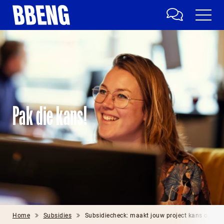
Pak die kans!
Home
Subsidies
Subsidiecheck: maakt jouw project kans op ext