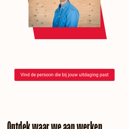
Vind de persoon die bij jouw uitdaging past
Ontdek waar we aan werken