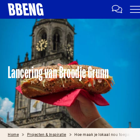
Lancering van Broodje Grunn
Home
Projecten & Inspiratie
Hoe maak je lokaal nou toegankelij